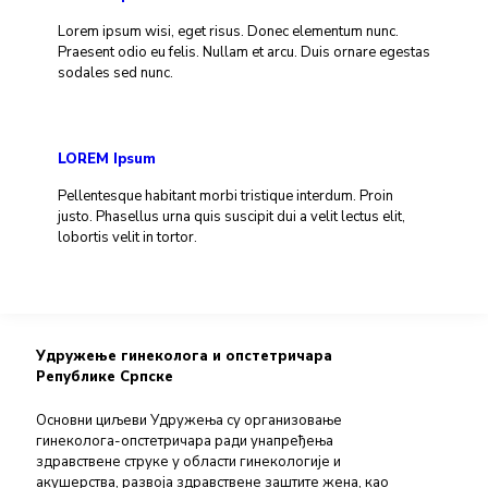
Lorem ipsum wisi, eget risus. Donec elementum nunc.
Praesent odio eu felis. Nullam et arcu. Duis ornare egestas
sodales sed nunc.
LOREM Ipsum
Pellentesque habitant morbi tristique interdum. Proin
justo. Phasellus urna quis suscipit dui a velit lectus elit,
lobortis velit in tortor.
Удружење гинеколога и опстетричара
Републике Српске
Основни циљеви Удружења су организовање
гинеколога-опстетричара ради унапређења
здравствене струке у области гинекологије и
акушерства, развоја здравствене заштите жена, као