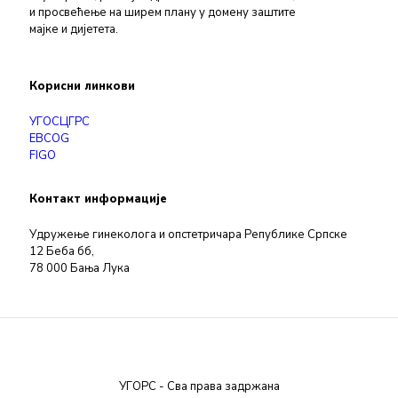
и просвећење на ширем плану у домену заштите
мајке и дијетета.
Корисни линкови
УГОСЦГРС
EBCOG
FIGO
Контакт информације
Удружење гинеколога и опстетричара Републике Српске
12 Беба бб,
78 000 Бања Лука
УГОРС - Сва права задржана