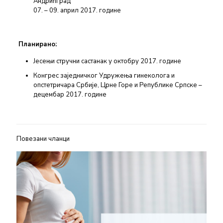
Андрићград
07. – 09. април 2017. године
Планирано:
Јесењи стручни састанак у октобру 2017. године
Конгрес заједничког Удружења гинеколога и
опстетричара Србије, Црне Горе и Републике Српске –
децембар 2017. године
Повезани чланци