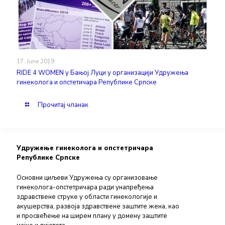
17. June 2019.
RIDE 4 WOMEN у Бањој Луци у организацији Удружења
гинеколога и опстетичара Републике Српске
Прочитај чланак
Удружење гинеколога и опстетричара
Републике Српске
Основни циљеви Удружења су организовање
гинеколога-опстетричара ради унапређења
здравствене струке у области гинекологије и
акушерства, развоја здравствене заштите жена, као
и просвећење на ширем плану у домену заштите